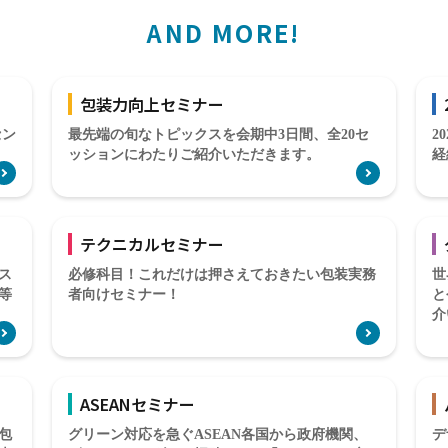
AND MORE!
包装力向上セミナー
セン
最先端の旬なトピックスを会期中3日間、全20セ
2
ッションにわたりご紹介いただきます。
経
テクニカルセミナー
ス
必修科目！これだけは押さえておきたい包装実務
世
等
者向けセミナー！
と
介
ASEANセミナー
包
グリーン対応を急ぐASEAN各国から政府機関、
デ