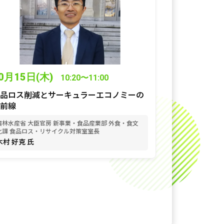
0月15日(木)
10:20〜11:00
品ロス削減とサーキュラーエコノミーの
前線
農林水産省 大臣官房 新事業・食品産業部 外食・食文
化課 食品ロス・リサイクル対策室室長
木村 好克 氏