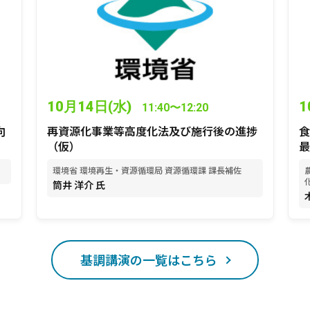
10月14日(水)
1
11:40〜12:20
向
再資源化事業等高度化法及び施行後の進捗
食
（仮）
最
環境省 環境再生・資源循環局 資源循環課 課長補佐
筒井 洋介 氏
基調講演の一覧はこちら